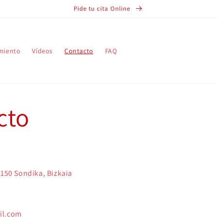
Pide tu cita Online
miento
Vídeos
Contacto
FAQ
cto
8150 Sondika, Bizkaia
il.com