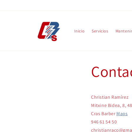
Ir
directamente
al contenido
Inicio
Servicios
Manteni
Conta
Christian Ramírez
Mitxine Bidea, 8, 4
Cras Barber
Maps
946 61 54 50
christianraco@gma